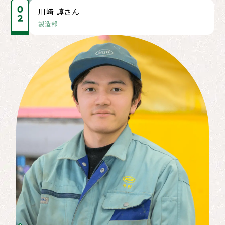
川﨑 諄さん
製造部