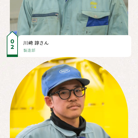
川﨑 諄さん
製造部