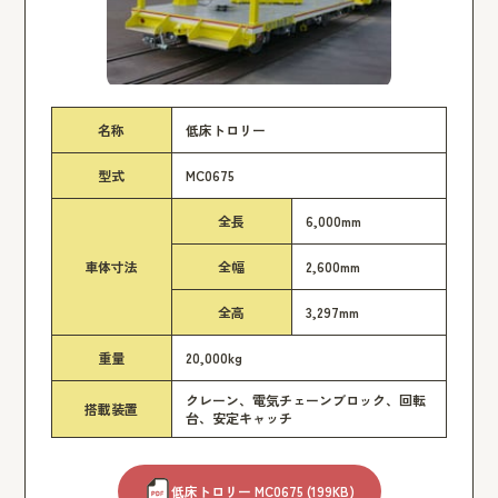
名称
低床トロリー
型式
MC0675
全長
6,000mm
車体寸法
全幅
2,600mm
全高
3,297mm
重量
20,000kg
クレーン、電気チェーンブロック、回転
搭載装置
台、安定キャッチ
低床トロリー MC0675 (199KB)