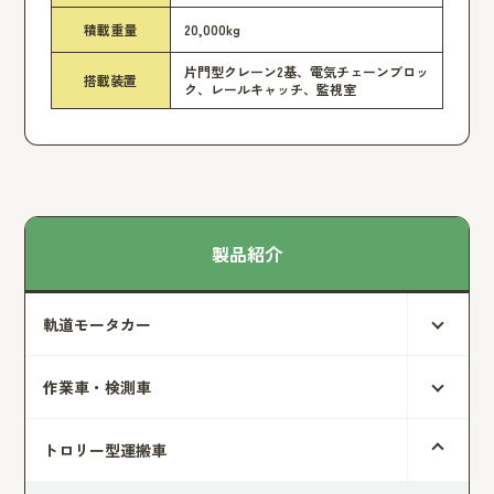
積載重量
20,000kg
片門型クレーン2基、電気チェーンブロッ
搭載装置
ク、レールキャッチ、監視室
製品紹介
軌道モータカー
作業車・検測車
トロリー型運搬車