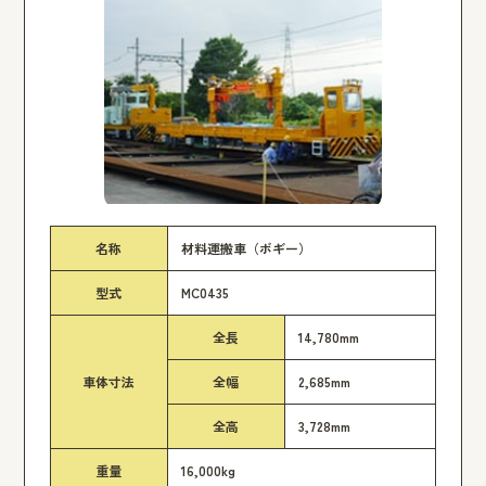
名称
材料運搬車（ボギー）
型式
MC0435
全長
14,780mm
車体寸法
全幅
2,685mm
全高
3,728mm
重量
16,000kg