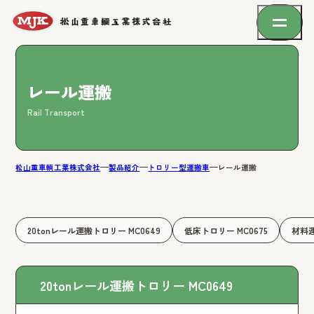
レール運搬
Rail Transport
松山重車輌工業株式会社
製品紹介
トロリー型運搬車
レール運搬
20tonレール運搬トロリー MC0649
低床トロリー MC0675
材料運
20tonレール運搬トロリー MC0649