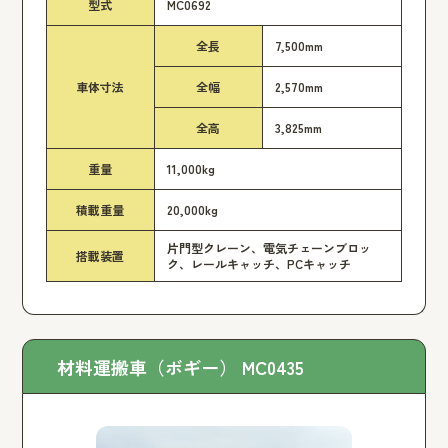
型式
MC0692
全長
7,500mm
車体寸法
全幅
2,570mm
全高
3,825mm
重量
11,000kg
積載重量
20,000kg
片門型クレーン、電気チェーンブロッ
搭載装置
ク、レールキャッチ、PCキャッチ
材料運搬車（ボギー） MC0435