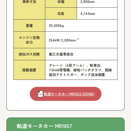
車体寸法
全幅
2,800mm
全高
4,140mm
重量
20,000kg
エンジン定格
-1
254kW/2,000min
出力
排出ガス対策
第三次基準適合
クレーン（4段ブーム）、転車台、
搭載装置
7.5kVA発電機、接地パンタグラフ、脱線
復旧アウトリガー、ダンプ送油装置
軌道モータカー MR1653 (261KB)
軌道モータカー MR1657