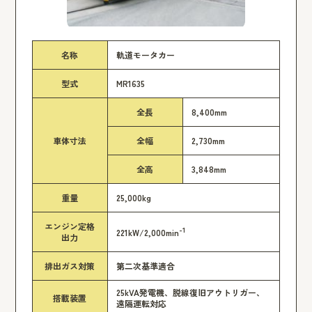
名称
軌道モータカー
型式
MR1635
全長
8,400mm
車体寸法
全幅
2,730mm
全高
3,848mm
重量
25,000kg
エンジン定格
-1
221kW/2,000min
出力
排出ガス対策
第二次基準適合
25kVA発電機、脱線復旧アウトリガー、
搭載装置
遠隔運転対応