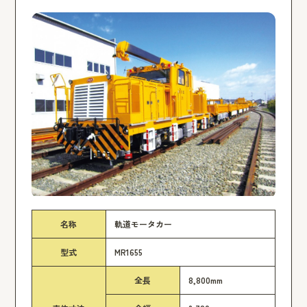
名称
軌道モータカー
型式
MR1655
全長
8,800mm