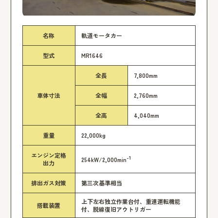
名称
軌道モータカー
型式
MR1646
全長
7,800mm
車体寸法
全幅
2,760mm
全高
4,040mm
重量
22,000kg
エンジン定格
-1
254kW/2,000min
出力
排出ガス対策
第三次基準相当
上下左右独立作業台付、重連運転機能
搭載装置
付、脱線復旧アウトリガー