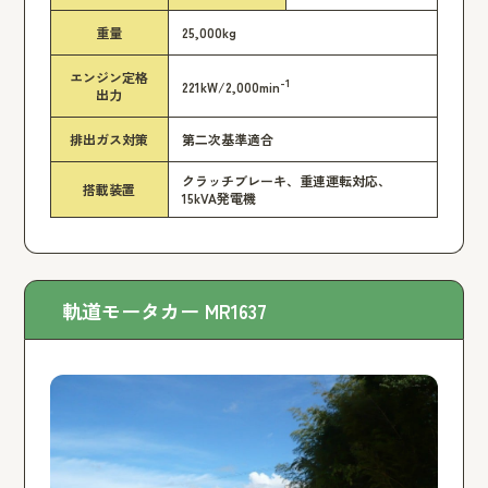
重量
25,000kg
エンジン定格
-1
221kW/2,000min
出力
排出ガス対策
第二次基準適合
クラッチブレーキ、重連運転対応、
搭載装置
15kVA発電機
軌道モータカー MR1637