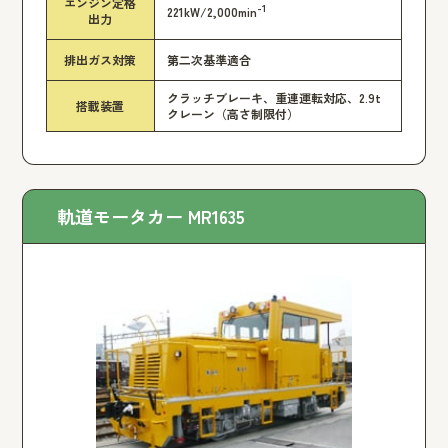
エンジン定格
-1
221kW/2,000min
出力
排出ガス対策
第二次基準適合
クラッチブレーキ、重連運転対応、2.9t
搭載装置
クレーン（高さ制限付）
軌道モータカー MR1635