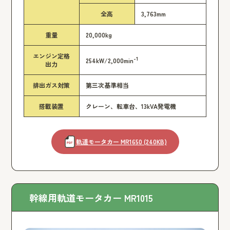
全高
3,763mm
重量
20,000kg
エンジン定格
-1
254kW/2,000min
出力
排出ガス対策
第三次基準相当
搭載装置
クレーン、転車台、13kVA発電機
軌道モータカー MR1650 (240KB)
幹線用軌道モータカー MR1015