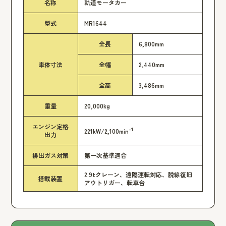
名称
軌道モータカー
型式
MR1644
全長
6,800mm
車体寸法
全幅
2,440mm
全高
3,486mm
重量
20,000kg
エンジン定格
-1
221kW/2,100min
出力
排出ガス対策
第一次基準適合
2.9tクレーン、遠隔運転対応、脱線復旧
搭載装置
アウトリガー、転車台