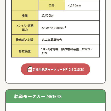
全高
4,240mm
重量
27,500kg
エンジン定格
-1
221kW/2,000min
出力
排出ガス対策
第二次基準適合
13kVA発電機、限界警報装置、MSCS・
搭載装置
ATS
幹線用軌道モータカー MR1015 (222KB)
軌道モータカー MR1648