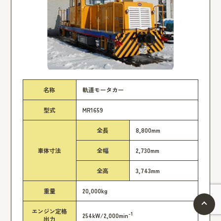
名称
軌道モータカー
型式
MR1659
全長
8,800mm
車体寸法
全幅
2,730mm
全高
3,743mm
重量
20,000kg
エンジン定格
-1
254kW/2,000min
出力