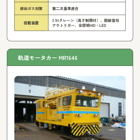
排出ガス対策
第二次基準適合
2.9tクレーン（高さ制限付）、脱線復旧
搭載装置
アウトリガー、全照明HID・LED
軌道モータカー MR1646