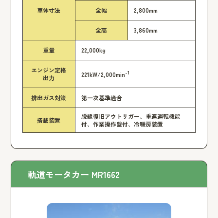
車体寸法
全幅
2,800mm
全高
3,860mm
重量
22,000kg
エンジン定格
-1
221kW/2,000min
出力
排出ガス対策
第一次基準適合
脱線復旧アウトリガー、重連運転機能
搭載装置
付、作業操作盤付、冷暖房装置
軌道モータカー MR1662