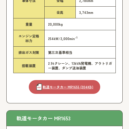
車体寸法
全幅
2,780mm
全高
3,743mm
重量
20,000kg
エンジン定格
-1
254kW/2,000min
出力
排出ガス対策
第三次基準相当
2.9tクレーン、13kVA発電機、アウトリガ
搭載装置
ー装置、ダンプ送油装置
軌道モータカー MR1655 (204KB)
軌道モータカー MR1653