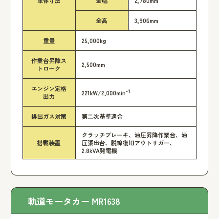
車体寸法
全幅
2,780mm
全高
3,906mm
重量
25,000kg
作業台昇降ス
2,500mm
トローク
エンジン定格
-1
221kW/2,000min
出力
排出ガス対策
第二次基準適合
クラッチブレーキ、油圧昇降作業台、油
搭載装置
圧張出台、脱線復旧アウトリガー、
2.8kVA発電機
軌道モータカー MR1638