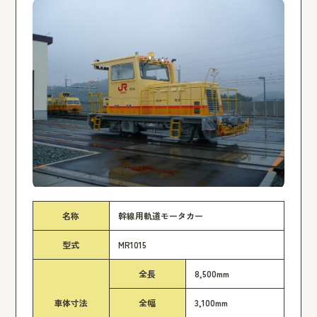
名称
幹線用軌道モータカー
型式
MR1015
全長
8,500mm
車体寸法
全幅
3,100mm