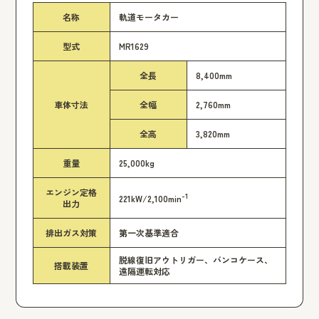
名称
軌道モータカー
型式
MR1629
全長
8,400mm
車体寸法
全幅
2,760mm
全高
3,820mm
重量
25,000kg
エンジン定格
-1
221kW/2,100min
出力
排出ガス対策
第一次基準適合
脱線復旧アウトリガー、バンコケース、
搭載装置
遠隔運転対応