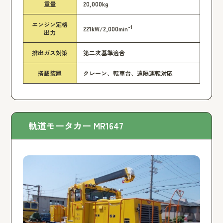
重量
20,000kg
エンジン定格
-1
221kW/2,000min
出力
排出ガス対策
第二次基準適合
搭載装置
クレーン、転車台、遠隔運転対応
軌道モータカー MR1647