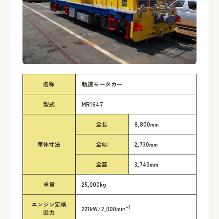
名称
軌道モータカー
型式
MR1647
全長
8,800mm
車体寸法
全幅
2,730mm
全高
3,743mm
重量
25,000kg
エンジン定格
-1
221kW/2,000min
出力