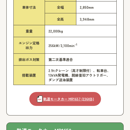
車体寸法
全幅
2,850mm
全高
3,948mm
重量
22,000kg
エンジン定格
-1
256kW/2,100min
出力
排出ガス対策
第二次基準適合
2.9tクレーン（高さ制限付）、転車台、
搭載装置
13kVA発電機、脱線復旧アウトリガー、
ダンプ送油装置
軌道モータカー MR1657 (236KB)